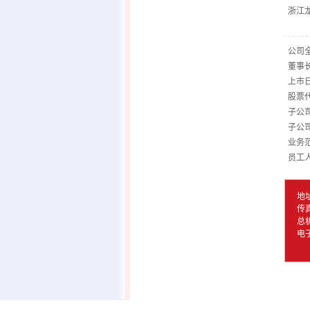
浙江
公司
董事
上市日
股票代
子公
子公
业务
员工人
地
传真
总机
电子