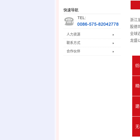
快速导航
浙江
股德
全球
人力资源
龙盛
联系方式
合作伙伴
纺
精
建
无