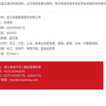
龙盛正通过科技创新，以可持续发展为原则，努力缔造全球专用化学品领域的领导者形
全称：浙江龙盛集团股份有限公司
长：阮伟祥
期：2003年8月1日
码：600352
司数量：超百家
司分布：浙江、江苏、上海、香港以及新加坡、德国、美国、日本、印度等地区。
范围：化工、房地产、钢铁汽配、金融投资等
数：约7000人
址：浙江省绍兴市上虞区道墟街道
：0575-82042878
：0575-82042778、82042779
邮箱：mail@longsheng.com