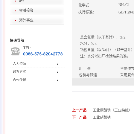
房产
NH
Cl
化学式：
4
金融投资
执行标准：
GB/T 294
海外事业
总含氮量（以干基计），
% ≥
快速导航
水分，
% ≤
钠盐含量（以
Na
计）（以干基计
注：水分以出厂检验结果为准。
人力资源
用
途
主要作
联系方式
包装与储运
采用复
合作伙伴
上一产品:
工业碳酸钠（工业纯碱）
下一产品:
工业硝酸钠