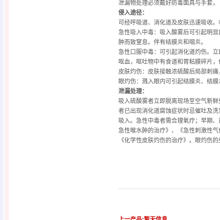
泄漏物处理必须戴好防毒面具与手套，
侵入途径：
可经呼吸道、消化道及皮肤迅速吸收。
急性吸入中毒：吸入酸雾后可引起明显
肿而致窒息。伴有结膜炎和咽炎。
急性口服中毒：可引起消化道灼伤。立
呕血，呕吐物中有食道和胃粘膜碎片，
皮肤灼伤：皮肤接触浓硫酸后局部刺痛
眼灼伤：溅入眼内可引起结膜炎、结膜
泄漏处理：
吸入硫酸雾者立即脱离现场至空气新鲜
者已出现消化道腐蚀症状时忌催吐及洗
吸入。急性中毒者需合理氧疗；早期、
急性喉水肿的治疗》、《急性刺激性气
《化学性皮肤灼伤的治疗》。眼灼伤的
上一产品:暂无信息