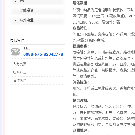
房产
理化数据：
外观：纯品为无色透明油状液体。气味：无
金融投资
蒸汽密度：3.4(空气=1/硫酸沸点)。PH
海外事业
1.841(96~98%)。腐蚀性：强
危险特性：
闪点：不燃烧。燃烧极限：不适用。爆
(与硫酸分离的)点燃。
快速导航
健康危害：
眼接触：刺痛，可引起结膜炎、结膜水
发生化学性肺炎或肺水肿，高浓度时可
人力资源
骨后及腹部剧烈烧灼痛，唇、口腔、咽
肿或胃肠道穿孔，肾脏损害。皮肤：皮
联系方式
肿，疼痛剧烈。
合作伙伴
消防措施：
用水、干粉或二氧化碳灭火。避免直接
伤。
储运须知:
包装标志：腐蚀品。包装方法：(II)
方，并有耐酸地坪。避免日光直射。远
石、氟化物、高氯酸盐、雷酸盐、硝酸
及防护眼镜和口罩。仓库附近应装有消
泄漏处理：