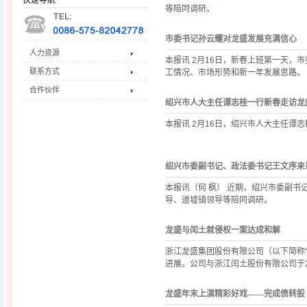
快速导航
等陪同调研。
市委书记孙云耀对龙盛发展充满信心
人力资源
本报讯 2月16日，新春上班第一天
联系方式
工情况、市场形势和新一年发展思路。
合作伙伴
绍兴市人大主任谭志桂一行新春走访龙
本报讯 2月16日，绍兴市人大主任谭
绍兴市委副书记、政法委书记王文序来司
本报讯（何 枫） 近期，绍兴市委副
导、道墟镇领导等陪同调研。
龙盛与闰土就侵权一案达成和解
浙江龙盛集团股份有限公司（以下简称
进展。公司与浙江闰土股份有限公司于20
龙盛年末上演精彩好戏——完成债转股