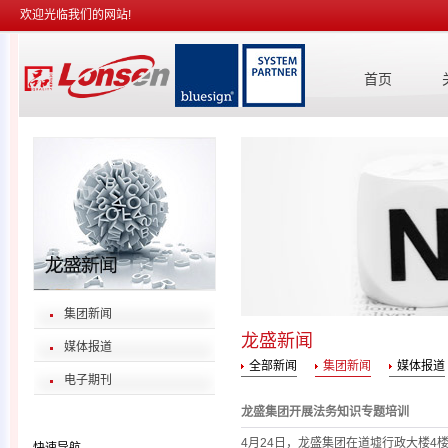
欢迎光临我们的网站!
首页
集团新闻
龙盛新闻
媒体报道
全部新闻
集团新闻
媒体报道
电子期刊
龙盛集团开展法务知识专题培训
4月24日，龙盛集团在道墟行政大楼4