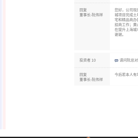
回复
您好，公司现
董事长-阮伟祥
城项目完成土
宅和精品商办
招商工作；黄
在提升上海城
谢谢。
投资者 10
请问阮总对
回复
今后若本人有
董事长-阮伟祥