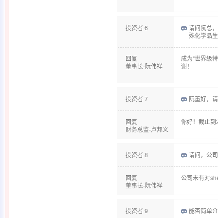
投资者 6
请问阮总，
殊化学品生
回复
成为“世界级
董事长-阮伟祥
谢！
投资者 7
阮董好，请
回复
你好！截止到
财务总监-卢邦义
投资者 8
请问，公司有
回复
公司未有对sh
董事长-阮伟祥
投资者 9
能否简单介