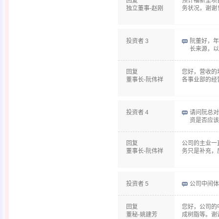
回复
预计福新里项
独立董事-赵刚
务状况，谢谢
投资者 3
阮董好，年
长来源，以
回复
您好，营收的
董事长-阮伟祥
各事业部的经
投资者 4
请问阮总对
资是否应该
回复
公司的主业一
董事长-阮伟祥
务只是补充，
投资者 5
公司中间体
回复
您好，公司的
董秘-姚建芳
成树脂等。谢