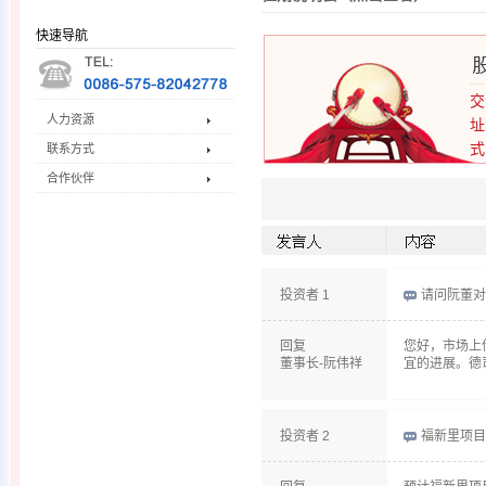
快速导航
交
人力资源
址
式
联系方式
合作伙伴
投资者 1
请问阮董对
回复
您好，市场上
董事长-阮伟祥
宜的进展。德
投资者 2
福新里项目